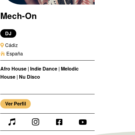
Mech-On
DJ

Cádiz

España
Afro House | Indie Dance | Melodic
House | Nu Disco
Ver Perfil



