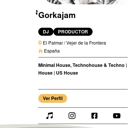
Gorkajam
DJ
PRODUCTOR

El Palmar / Vejer de la Frontera

España
Minimal House, Technohouse & Techno |
House | US House
Ver Perfil



