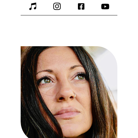



