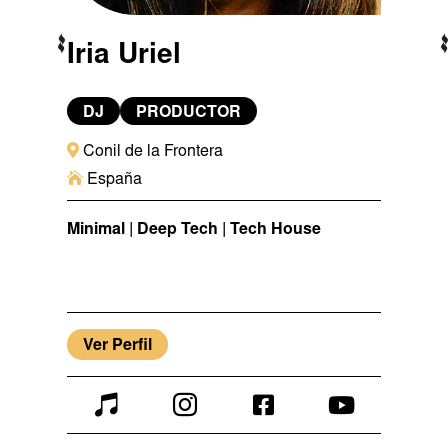
Iria Uriel
DJ
PRODUCTOR

Conil de la Frontera

España
Minimal | Deep Tech | Tech House
Ver Perfil



