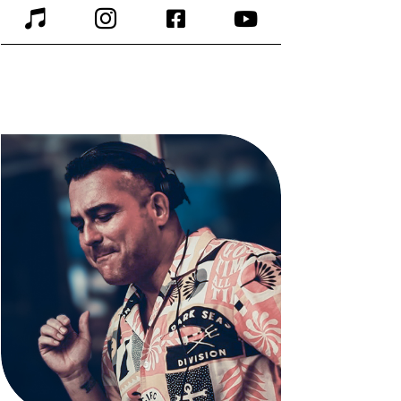



