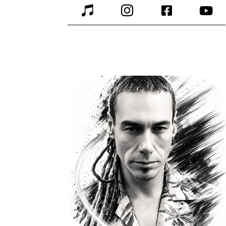



