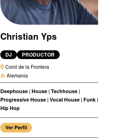
Christian Yps
DJ
PRODUCTOR

Conil de la Frontera

Alemania
Deephouse | House | Techhouse |
Progressive House | Vocal House | Funk |
Hip Hop
Ver Perfil