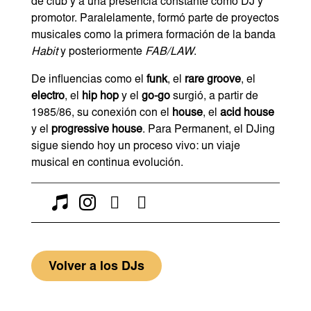
de club y a una presencia constante como DJ y
promotor. Paralelamente, formó parte de proyectos
musicales como la primera formación de la banda
Habit
y posteriormente
FAB/LAW
.
De influencias como el
funk
, el
rare groove
, el
electro
, el
hip hop
y el
go-go
surgió, a partir de
1985/86, su conexión con el
house
, el
acid house
y el
progressive house
. Para Permanent, el DJing
sigue siendo hoy un proceso vivo: un viaje
musical en continua evolución.




Volver a los DJs