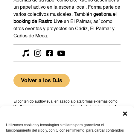
Además de su labor como DJ, KaSho desempeña
un papel activo en la escena local. Forma parte de
varios colectivos musicales. También
gestiona el
booking de Rastro Live
en El Palmar, así como
otros eventos y proyectos en Cádiz, El Palmar y
Caños de Meca.




Volver a los DJs
El contenido audiovisual enlazado a plataformas externas como
YouTube solo se carga tras una acción voluntaria del usuario. Al
reproducir dichos contenidos, pueden establecerse cookies por
parte del proveedor correspondiente. Para más información,
consulte nuestra
Política de privacidad
.
Utilizamos cookies y tecnologías similares para garantizar el
funcionamiento del sitio y, con tu consentimiento, para cargar contenidos